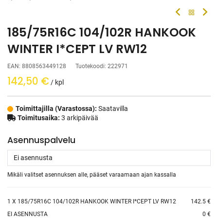
185/75R16C 104/102R HANKOOK
WINTER I*CEPT LV RW12
EAN:
8808563449128
Tuotekoodi:
222971
142,50
€
/ kpl
Toimittajilla (Varastossa):
Saatavilla
Toimitusaika:
3 arkipäivää
Asennuspalvelu
Mikäli valitset asennuksen alle, pääset varaamaan ajan kassalla
1
X 185/75R16C 104/102R HANKOOK WINTER I*CEPT LV RW12
142.5 €
EI ASENNUSTA
0 €