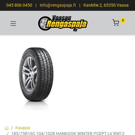
045 806 0450
|
info@rengaspaja.fI
|
Kankitie 2, 65350 Vaasa
0
Kauppa
185/75R16C 104/102R HANKOOK WINTER I*CEPT LV RW12