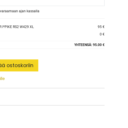
et varaamaan ajan kassalla
 I*PIKE RS2 W429 XL
95 €
0 €
YHTEENSÄ:
95.00 €
ää ostoskoriin
lle