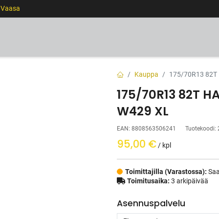
0 Vaasa
RENKAAT
VANTEET
PALVELUT
RAHOITUS
Kauppa
175/70R13 82T
175/70R13 82T H
W429 XL
EAN:
8808563506241
Tuotekoodi:
95,00
€
/ kpl
Toimittajilla (Varastossa):
Saa
Toimitusaika:
3 arkipäivää
Asennuspalvelu