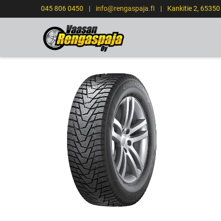
045 806 0450
|
info@rengaspaja.fI
|
Kankitie 2, 6535
ETUSIVU