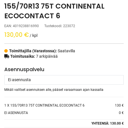
155/70R13 75T CONTINENTAL
ECOCONTACT 6
EAN:
4019238816990
Tuotekoodi:
223072
130,00
€
/ kpl
Toimittajilla (Varastossa):
Saatavilla
Toimitusaika:
7 arkipäivää
Asennuspalvelu
Mikäli valitset asennuksen alle, pääset varaamaan ajan kassalla
1
X 155/70R13 75T CONTINENTAL ECOCONTACT 6
130 €
EI ASENNUSTA
0 €
YHTEENSÄ:
130.00 €