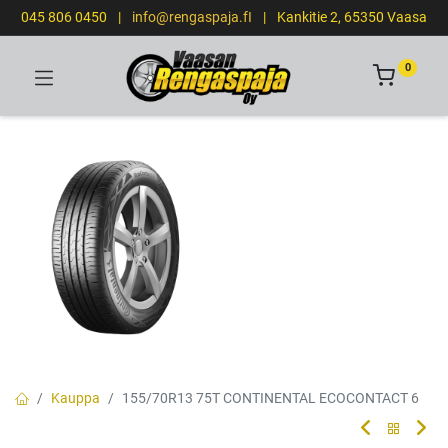
045 806 0450
|
info@rengaspaja.fI
|
Kankitie 2, 65350 Vaasa
0
Kauppa
155/70R13 75T CONTINENTAL ECOCONTACT 6