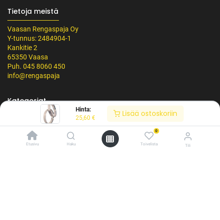
Tietoja meistä
Vaasan Rengaspaja Oy
Y-tunnus: 2484904-1
Kankitie 2
65350 Vaasa
Puh. 045 8060 450
info@rengaspaja
Kategoriat
Hinta:
Lisää ostoskoriin
25,60
€
Renkaat
0
Vanteet
Etusivu
Haku
Toivelista
Tili
Tarvikkeet
/* ---------------------------------------------------------- Vaasan Rengaspaja –
Palvelut
typografia + väriteema (Odoo CSS-injektio) ---------------------------------------------
------------- */ /* Fontit Google Fontsista */ @import
url('https://fonts.googleapis.com/css2?
family=Bebas+Neue&family=Inter:wght@400;500;600&display=swap');
Tarpeelliset linkit
/* Brändivärit muuttujina */ :root { --vr-yellow: #F4D521; /* Pääkeltainen
*/ --vr-gold: #BA9517; /* Tummempi kulta (hover, korostukset) */ --vr-