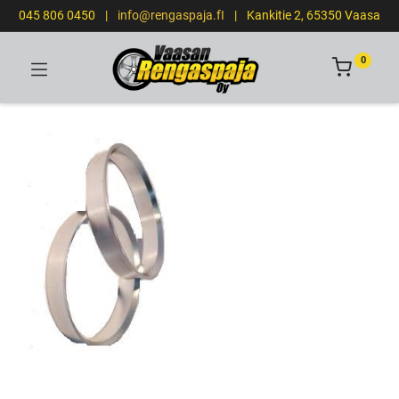
045 806 0450
|
info@rengaspaja.fI
|
Kankitie 2, 65350 Vaasa
0