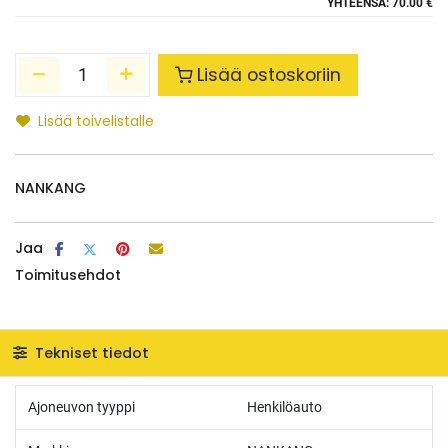
YHTEENSÄ:
70.00 €
Lisää ostoskoriin
Lisää toivelistalle
NANKANG
Jaa
Toimitusehdot
Tekniset tiedot
Ajoneuvon tyyppi
Henkilöauto