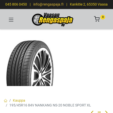
045 806 0450
|
info@rengaspaja.fI
|
Kankitie 2, 65350 Vaasa
0
Kauppa
195/45R16 84V NANKANG NS-20 NOBLE SPORT XL