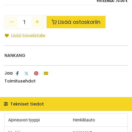
YHTEENSÄ:
70.00 €
Lisää ostoskoriin
Lisää toivelistalle
NANKANG
Jaa
Toimitusehdot
Tekniset tiedot
Ajoneuvon tyyppi
Henkilöauto