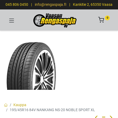
045 806 0450
|
info@rengaspaja.fI
|
Kankitie 2, 65350 Vaasa
0
Kauppa
195/45R16 84V NANKANG NS-20 NOBLE SPORT XL