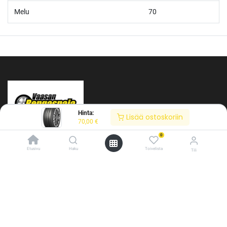
Melu
70
Hinta:
Lisää ostoskoriin
70,00
€
0
Etusivu
Haku
Toivelista
Tili
/* ---------------------------------------------------------- Vaasan Rengaspaja –
typografia + väriteema (Odoo CSS-injektio) ---------------------------------------------
Tietoja meistä
------------- */ /* Fontit Google Fontsista */ @import
url('https://fonts.googleapis.com/css2?
Vaasan Rengaspaja Oy
family=Bebas+Neue&family=Inter:wght@400;500;600&display=swap');
Y-tunnus: 2484904-1
/* Brändivärit muuttujina */ :root { --vr-yellow: #F4D521; /* Pääkeltainen
Kankitie 2
*/ --vr-gold: #BA9517; /* Tummempi kulta (hover, korostukset) */ --vr-
65350 Vaasa