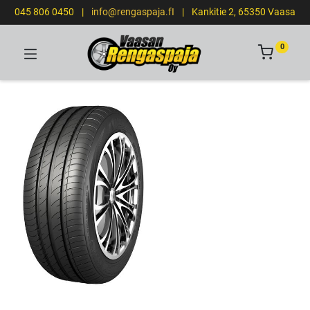
045 806 0450
|
info@rengaspaja.fI
|
Kankitie 2, 65350 Vaasa
0