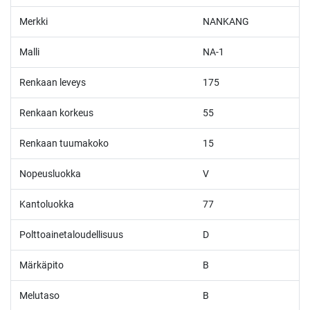
Merkki
NANKANG
Malli
NA-1
Renkaan leveys
175
Renkaan korkeus
55
Renkaan tuumakoko
15
Nopeusluokka
V
Kantoluokka
77
Polttoainetaloudellisuus
D
Märkäpito
B
Melutaso
B