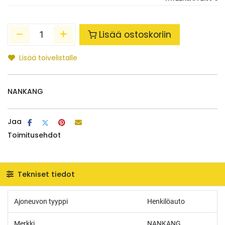
Lisää ostoskoriin
Lisää toivelistalle
NANKANG
Jaa
Toimitusehdot
Tekniset tiedot
Ajoneuvon tyyppi
Henkilöauto
Merkki
NANKANG