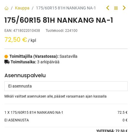
Kauppa
175/60R15 81H NANKANG NA-1
175/60R15 81H NANKANG NA-1
EAN:
4718022010438
Tuotekoodi:
224100
72,50
€
/ kpl
Toimittajilla (Varastossa):
Saatavilla
Toimitusaika:
3 arkipäivää
Asennuspalvelu
Mikäli valitset asennuksen alle, pääset varaamaan ajan kassalla
1
X 175/60R15 81H NANKANG NA-1
72.5 €
EI ASENNUSTA
0 €
YHTEENSÄ:
72.50 €