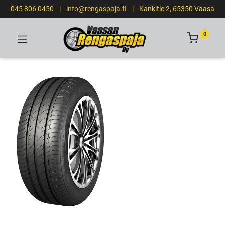
045 806 0450
|
info@rengaspaja.fI
|
Kankitie 2, 65350 Vaasa
0