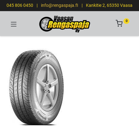
045 806 0450
|
info@rengaspaja.fI
|
Kankitie 2, 65350 Vaasa
0