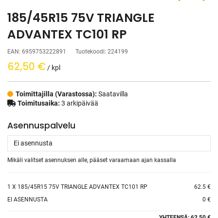
185/45R15 75V TRIANGLE
ADVANTEX TC101 RP
EAN:
6959753222891
Tuotekoodi:
224199
62,50
€
/ kpl
Toimittajilla (Varastossa):
Saatavilla
Toimitusaika:
3 arkipäivää
Asennuspalvelu
Mikäli valitset asennuksen alle, pääset varaamaan ajan kassalla
1
X 185/45R15 75V TRIANGLE ADVANTEX TC101 RP
62.5 €
EI ASENNUSTA
0 €
YHTEENSÄ:
62.50 €