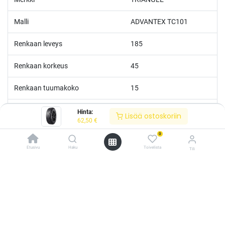
Malli
ADVANTEX TC101
Renkaan leveys
185
Renkaan korkeus
45
Renkaan tuumakoko
15
Nopeusluokka
V
Hinta:
Lisää ostoskoriin
62,50
€
Kantoluokka
75
0
Etusivu
Haku
Toivelista
Tili
Polttoainetaloudellisuus
D
/* ---------------------------------------------------------- Vaasan Rengaspaja –
typografia + väriteema (Odoo CSS-injektio) ---------------------------------------------
Märkäpito
C
------------- */ /* Fontit Google Fontsista */ @import
url('https://fonts.googleapis.com/css2?
Melutaso
B
family=Bebas+Neue&family=Inter:wght@400;500;600&display=swap');
/* Brändivärit muuttujina */ :root { --vr-yellow: #F4D521; /* Pääkeltainen
*/ --vr-gold: #BA9517; /* Tummempi kulta (hover, korostukset) */ --vr-
Melu
70