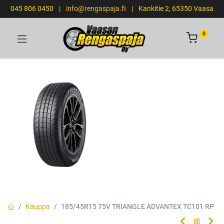
045 806 0450
|
info@rengaspaja.fI
|
Kankitie 2, 65350 Vaasa
0
Kauppa
185/45R15 75V TRIANGLE ADVANTEX TC101 RP