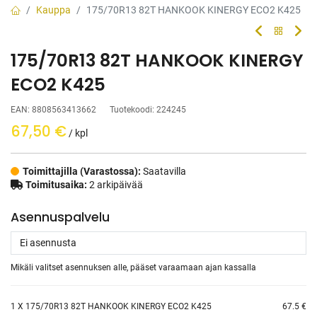
Kauppa
175/70R13 82T HANKOOK KINERGY ECO2 K425
175/70R13 82T HANKOOK KINERGY
ECO2 K425
EAN:
8808563413662
Tuotekoodi:
224245
67,50
€
/ kpl
Toimittajilla (Varastossa):
Saatavilla
Toimitusaika:
2 arkipäivää
Asennuspalvelu
Mikäli valitset asennuksen alle, pääset varaamaan ajan kassalla
1
X 175/70R13 82T HANKOOK KINERGY ECO2 K425
67.5 €