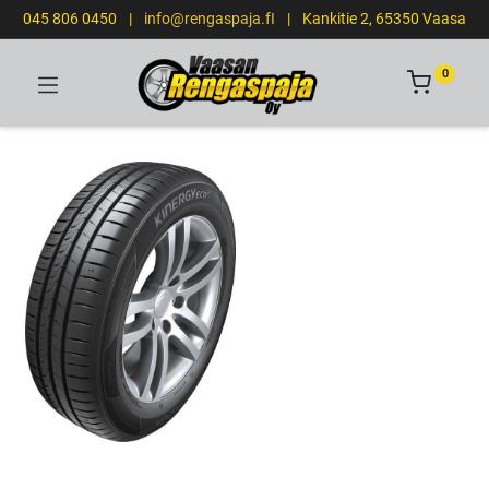
045 806 0450
|
info@rengaspaja.fI
|
Kankitie 2, 65350 Vaasa
0