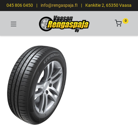
045 806 0450
|
info@rengaspaja.fI
|
Kankitie 2, 65350 Vaasa
0