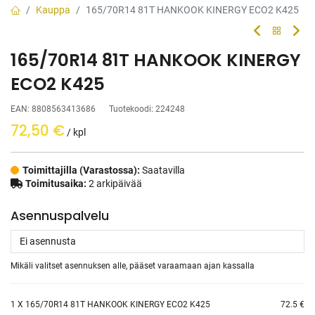
Kauppa
165/70R14 81T HANKOOK KINERGY ECO2 K425
165/70R14 81T HANKOOK KINERGY
ECO2 K425
EAN:
8808563413686
Tuotekoodi:
224248
72,50
€
/ kpl
Toimittajilla (Varastossa):
Saatavilla
Toimitusaika:
2 arkipäivää
Asennuspalvelu
Mikäli valitset asennuksen alle, pääset varaamaan ajan kassalla
1
X 165/70R14 81T HANKOOK KINERGY ECO2 K425
72.5 €