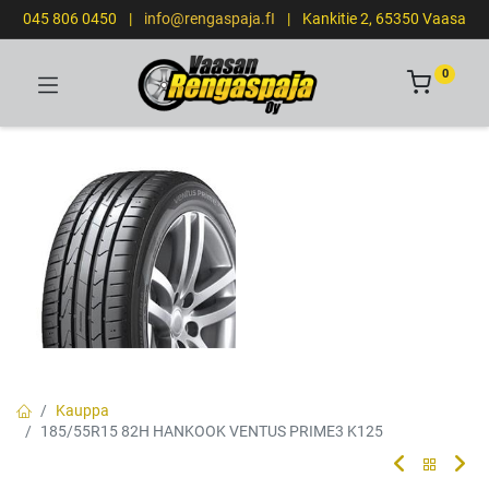
045 806 0450
|
info@rengaspaja.fI
|
Kankitie 2, 65350 Vaasa
0
Kauppa
185/55R15 82H HANKOOK VENTUS PRIME3 K125