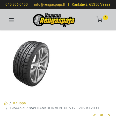
045 806 0450
|
info@rengaspaja.fI
|
Kankitie 2, 65350 Vaasa
0
Kauppa
195/45R17 85W HANKOOK VENTUS V12 EVO2 K120 XL