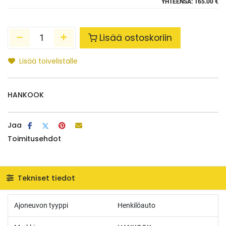
YHTEENSÄ:
165.00 €
Lisää ostoskoriin
Lisää toivelistalle
HANKOOK
Jaa
Toimitusehdot
Tekniset tiedot
Ajoneuvon tyyppi
Henkilöauto