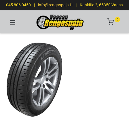
045 806 0450
|
info@rengaspaja.fI
|
Kankitie 2, 65350 Vaasa
0