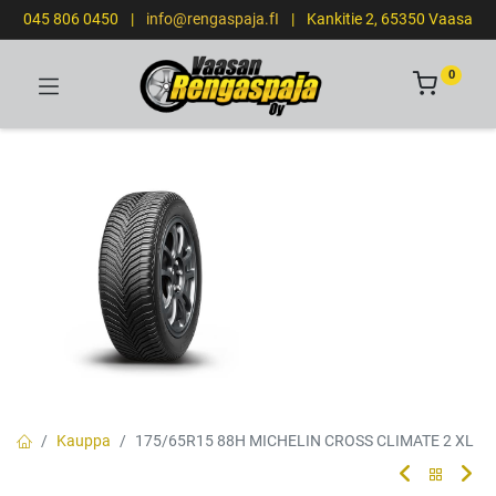
045 806 0450
|
info@rengaspaja.fI
|
Kankitie 2, 65350 Vaasa
0
Kauppa
175/65R15 88H MICHELIN CROSS CLIMATE 2 XL