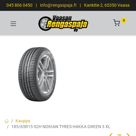
045 806 0450
|
info@rengaspaja.fI
|
Kankitie 2, 65350 Vaasa
0
Kauppa
185/65R15 92H NOKIAN TYRES HAKKA GREEN 3 XL