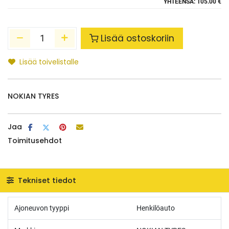
YHTEENSÄ:
105.00 €
Lisää ostoskoriin
Lisää toivelistalle
NOKIAN TYRES
Jaa
Toimitusehdot
Tekniset tiedot
Ajoneuvon tyyppi
Henkilöauto