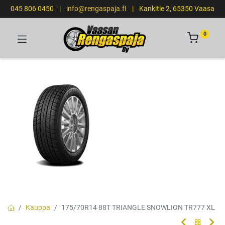
045 806 0450
|
info@rengaspaja.fI
|
Kankitie 2, 65350 Vaasa
0
Kauppa
175/70R14 88T TRIANGLE SNOWLION TR777 XL