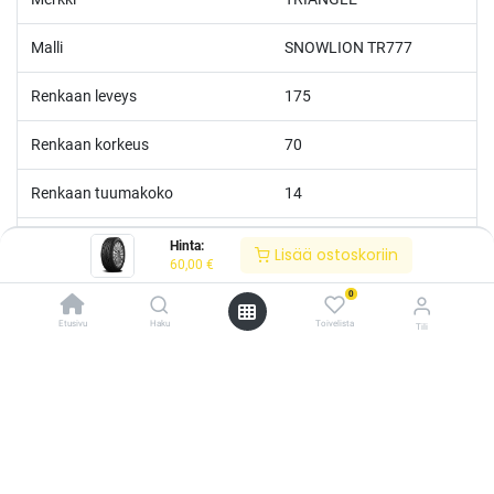
Malli
SNOWLION TR777
Renkaan leveys
175
Renkaan korkeus
70
Renkaan tuumakoko
14
Nopeusluokka
T
Hinta:
Lisää ostoskoriin
60,00
€
Kantoluokka
88
0
Etusivu
Haku
Toivelista
Tili
Polttoainetaloudellisuus
D
/* ---------------------------------------------------------- Vaasan Rengaspaja –
typografia + väriteema (Odoo CSS-injektio) ---------------------------------------------
Märkäpito
D
------------- */ /* Fontit Google Fontsista */ @import
url('https://fonts.googleapis.com/css2?
Erikoisvahvistettu
Kyllä
family=Bebas+Neue&family=Inter:wght@400;500;600&display=swap');
/* Brändivärit muuttujina */ :root { --vr-yellow: #F4D521; /* Pääkeltainen
*/ --vr-gold: #BA9517; /* Tummempi kulta (hover, korostukset) */ --vr-
Melutaso
B