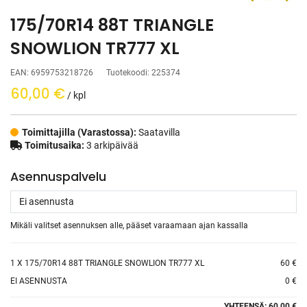
175/70R14 88T TRIANGLE
SNOWLION TR777 XL
EAN:
6959753218726
Tuotekoodi:
225374
60,00
€
/ kpl
Toimittajilla (Varastossa):
Saatavilla
Toimitusaika:
3 arkipäivää
Asennuspalvelu
Mikäli valitset asennuksen alle, pääset varaamaan ajan kassalla
1
X 175/70R14 88T TRIANGLE SNOWLION TR777 XL
60 €
EI ASENNUSTA
0 €
YHTEENSÄ:
60.00 €