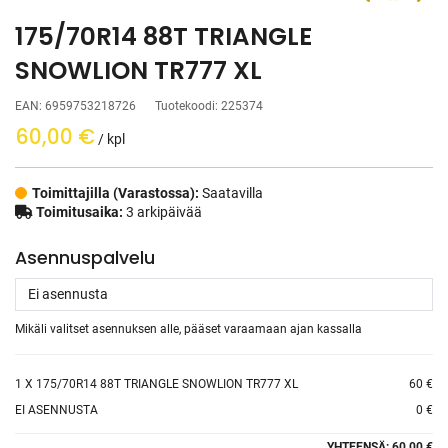
175/70R14 88T TRIANGLE
SNOWLION TR777 XL
EAN:
6959753218726
Tuotekoodi:
225374
60,00
€
/ kpl
Toimittajilla (Varastossa):
Saatavilla
Toimitusaika:
3 arkipäivää
Asennuspalvelu
Mikäli valitset asennuksen alle, pääset varaamaan ajan kassalla
1
X 175/70R14 88T TRIANGLE SNOWLION TR777 XL
60 €
EI ASENNUSTA
0 €
YHTEENSÄ:
60.00 €