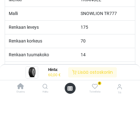
Malli
SNOWLION TR777
Renkaan leveys
175
Renkaan korkeus
70
Renkaan tuumakoko
14
Nopeusluokka
T
Hinta:
Lisää ostoskoriin
60,00
€
Kantoluokka
88
0
Etusivu
Haku
Toivelista
Tili
Polttoainetaloudellisuus
D
/* ---------------------------------------------------------- Vaasan Rengaspaja –
typografia + väriteema (Odoo CSS-injektio) ---------------------------------------------
Märkäpito
D
------------- */ /* Fontit Google Fontsista */ @import
url('https://fonts.googleapis.com/css2?
Erikoisvahvistettu
Kyllä
family=Bebas+Neue&family=Inter:wght@400;500;600&display=swap');
/* Brändivärit muuttujina */ :root { --vr-yellow: #F4D521; /* Pääkeltainen
*/ --vr-gold: #BA9517; /* Tummempi kulta (hover, korostukset) */ --vr-
Melutaso
B