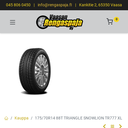
045 806 0450
|
info@rengaspaja.fI
|
Kankitie 2, 65350 Vaasa
0
Kauppa
175/70R14 88T TRIANGLE SNOWLION TR777 XL