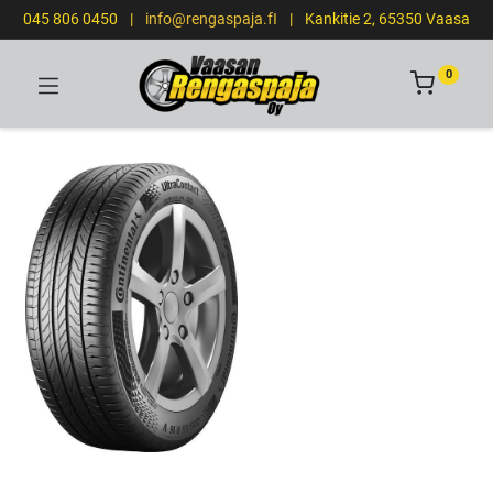
045 806 0450
|
info@rengaspaja.fI
|
Kankitie 2, 65350 Vaasa
0