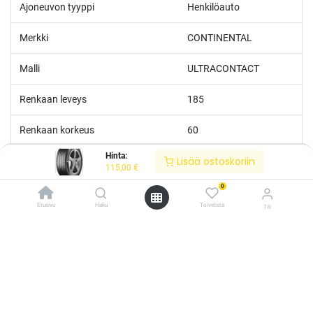
Ajoneuvon tyyppi
Henkilöauto
Merkki
CONTINENTAL
Malli
ULTRACONTACT
Renkaan leveys
185
Renkaan korkeus
60
Hinta:
Lisää ostoskoriin
Renkaan tuumakoko
14
115,00
€
0
Nopeusluokka
H
Etusivu
Haku
Toivelista
Tili
Kantoluokka
82
/* ---------------------------------------------------------- Vaasan Rengaspaja –
typografia + väriteema (Odoo CSS-injektio) ---------------------------------------------
------------- */ /* Fontit Google Fontsista */ @import
Polttoainetaloudellisuus
B
url('https://fonts.googleapis.com/css2?
family=Bebas+Neue&family=Inter:wght@400;500;600&display=swap');
Märkäpito
A
/* Brändivärit muuttujina */ :root { --vr-yellow: #F4D521; /* Pääkeltainen
*/ --vr-gold: #BA9517; /* Tummempi kulta (hover, korostukset) */ --vr-