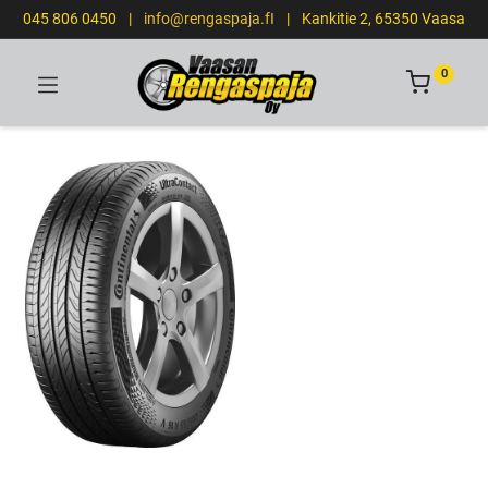
045 806 0450
|
info@rengaspaja.fI
|
Kankitie 2, 65350 Vaasa
0