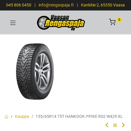
045 806 0450
|
info@rengaspaja.fI
|
Kankitie 2, 65350 Vaasa
0
Kauppa
155/65R14 75T HANKOOK I*PIKE RS2 W429 XL