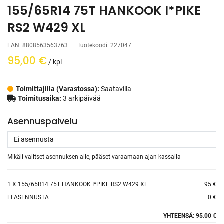
155/65R14 75T HANKOOK I*PIKE
RS2 W429 XL
EAN:
8808563563763
Tuotekoodi:
227047
95,00
€
/ kpl
Toimittajilla (Varastossa):
Saatavilla
Toimitusaika:
3 arkipäivää
Asennuspalvelu
Mikäli valitset asennuksen alle, pääset varaamaan ajan kassalla
1
X 155/65R14 75T HANKOOK I*PIKE RS2 W429 XL
95 €
EI ASENNUSTA
0 €
YHTEENSÄ:
95.00 €