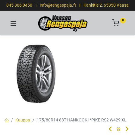
045 806 0450
|
info@rengaspaja.fI
|
Kankitie 2, 65350 Vaasa
0
Kauppa
175/80R14 88T HANKOOK I*PIKE RS2 W429 XL