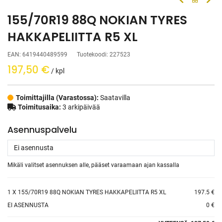
155/70R19 88Q NOKIAN TYRES
HAKKAPELIITTA R5 XL
EAN:
6419440489599
Tuotekoodi:
227523
197,50
€
/ kpl
Toimittajilla (Varastossa):
Saatavilla
Toimitusaika:
3 arkipäivää
Asennuspalvelu
Mikäli valitset asennuksen alle, pääset varaamaan ajan kassalla
1
X 155/70R19 88Q NOKIAN TYRES HAKKAPELIITTA R5 XL
197.5 €
EI ASENNUSTA
0 €