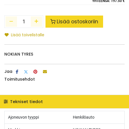
YHTEENSÄ:
197.50 €
Lisää ostoskoriin
Lisää toivelistalle
NOKIAN TYRES
Jaa
Toimitusehdot
Tekniset tiedot
Ajoneuvon tyyppi
Henkilöauto