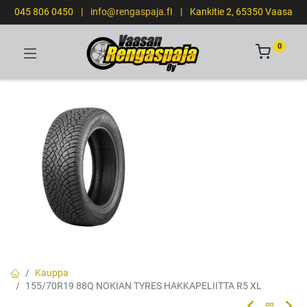
045 806 0450
|
info@rengaspaja.fI
|
Kankitie 2, 65350 Vaasa
0
Kauppa
155/70R19 88Q NOKIAN TYRES HAKKAPELIITTA R5 XL