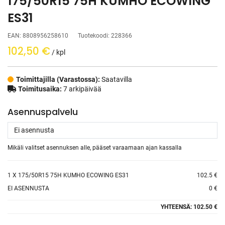
175/50R15 75H KUMHO ECOWING
ES31
EAN:
8808956258610
Tuotekoodi:
228366
102,50
€
/ kpl
Toimittajilla (Varastossa):
Saatavilla
Toimitusaika:
7 arkipäivää
Asennuspalvelu
Mikäli valitset asennuksen alle, pääset varaamaan ajan kassalla
1
X 175/50R15 75H KUMHO ECOWING ES31
102.5 €
EI ASENNUSTA
0 €
YHTEENSÄ:
102.50 €