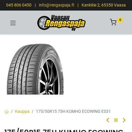
045 806 0450
|
info@rengaspaja.fI
|
Kankitie 2, 65350 Vaasa
0
Kauppa
175/50R15 75H KUMHO ECOWING ES31