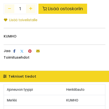
Lisää ostoskoriin
Lisää toivelistalle
KUMHO
Jaa
Toimitusehdot
Tekniset tiedot
Ajoneuvon tyyppi
Henkilöauto
Merkki
KUMHO