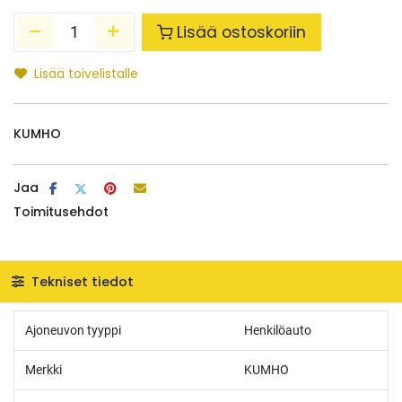
Lisää ostoskoriin
Lisää toivelistalle
KUMHO
Jaa
Toimitusehdot
Tekniset tiedot
Ajoneuvon tyyppi
Henkilöauto
Merkki
KUMHO