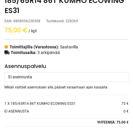
185/65R14 86T KUMHO ECOWING
ES31
EAN:
8808956238308
Tuotekoodi:
228369
75,00
€
/ kpl
Toimittajilla (Varastossa):
Saatavilla
Toimitusaika:
3 arkipäivää
Asennuspalvelu
Mikäli valitset asennuksen alle, pääset varaamaan ajan kassalla
1
X 185/65R14 86T KUMHO ECOWING ES31
75 €
EI ASENNUSTA
0 €
YHTEENSÄ:
75.00 €