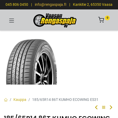
045 806 0450
|
info@rengaspaja.fI
|
Kankitie 2, 65350 Vaasa
0
Kauppa
185/65R14 86T KUMHO ECOWING ES31