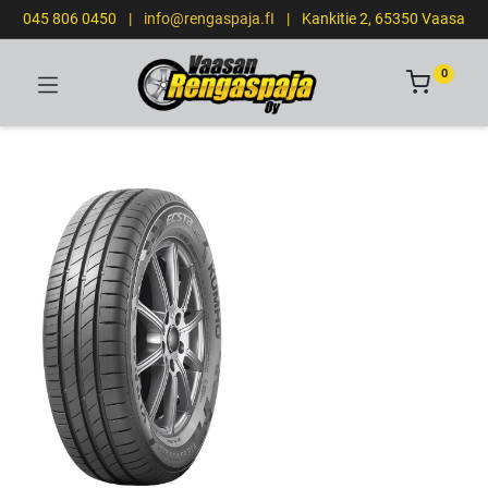
045 806 0450
|
info@rengaspaja.fI
|
Kankitie 2, 65350 Vaasa
0