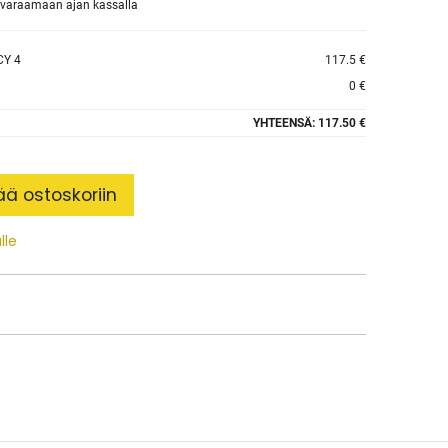
et varaamaan ajan kassalla
CY 4
117.5 €
0 €
YHTEENSÄ:
117.50 €
ää ostoskoriin
lle