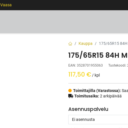
0 Vaasa
RENKAAT
VANTEET
PALVELUT
RAHOITUS
Kauppa
175/65R15 84H
175/65R15 84H M
EAN:
3528701955063
Tuotekoodi:
117,50
€
/ kpl
Toimittajilla (Varastossa):
Saa
Toimitusaika:
2 arkipäivää
Asennuspalvelu