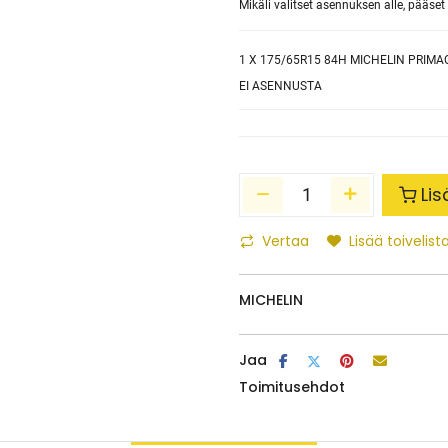
Mikäli valitset asennuksen alle, pääs
1
X 175/65R15 84H MICHELIN PRIMA
EI ASENNUSTA
Lis
Vertaa
Lisää toivelista
MICHELIN
Jaa
Toimitusehdot