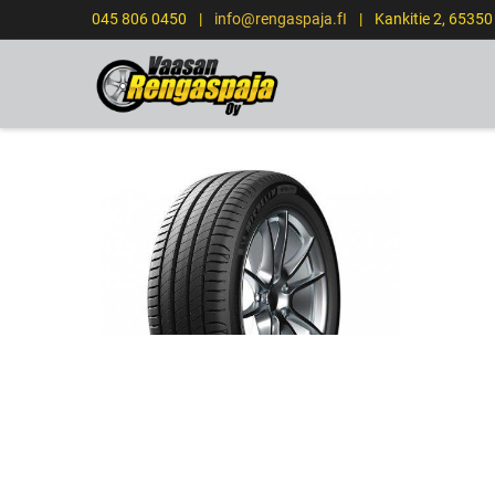
045 806 0450
|
info@rengaspaja.fI
|
Kankitie 2, 6535
ETUSIVU