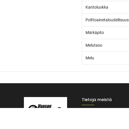
Kantoluokka
Polttoainetaloudellisuus
Märkäpito
Melutaso
Melu
Tietoja meistä
Vaasan Rengaspaja Oy
/* ---------------------------------------------------------- Vaasan Rengaspaja – typogr
Y-tunnus: 2484904-1
url('https://fonts.googleapis.com/css2?family=Bebas+Neue&family=Inter:
Kankitie 2
Tummempi kulta (hover, korostukset) */ --vr-dark: #1F1F1F; /* Uusi melkein m
65350 Vaasa
------------------ */ /* Leipäteksti ja perus-UI */ body, p, li, input, textarea