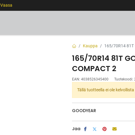
0 Vaasa
RENKAAT
VANTEET
PALVELUT
RAHOITUS
Kauppa
165/70R14 81T
165/70R14 81T G
COMPACT 2
EAN:
4038526345400
Tuotekoodi:
Tällä tuotteella ei ole kelvollis
GOODYEAR
Jaa