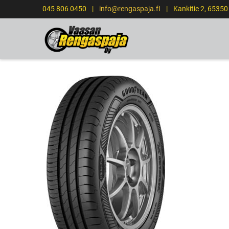
045 806 0450
|
info@rengaspaja.fI
|
Kankitie 2, 6535
ETUSIVU