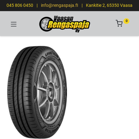
045 806 0450
|
info@rengaspaja.fI
|
Kankitie 2, 65350 Vaasa
0