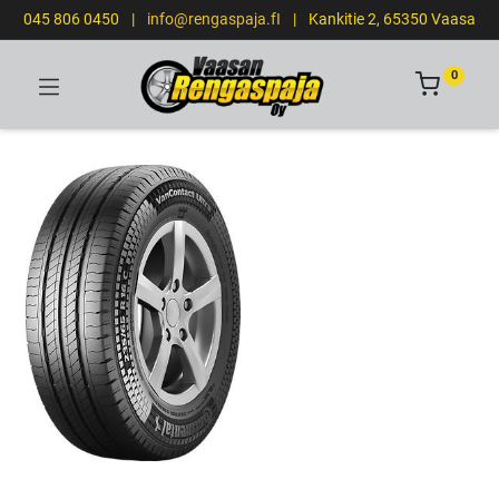
045 806 0450
|
info@rengaspaja.fI
|
Kankitie 2, 65350 Vaasa
0