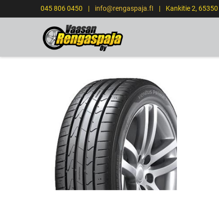
045 806 0450
|
info@rengaspaja.fI
|
Kankitie 2, 6535
ETUSIVU