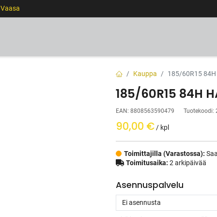
0 Vaasa
RENKAAT
VANTEET
PALVELUT
RAHOITUS
Kauppa
185/60R15 84
185/60R15 84H 
EAN:
8808563590479
Tuotekoodi:
90,00
€
/ kpl
Toimittajilla (Varastossa):
Saa
Toimitusaika:
2 arkipäivää
Asennuspalvelu