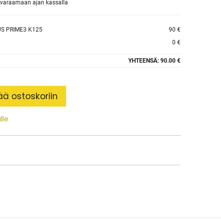
et varaamaan ajan kassalla
S PRIME3 K125
90 €
0 €
YHTEENSÄ:
90.00 €
ää ostoskoriin
lle