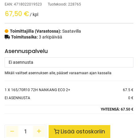
EAN:
4718022019523
Tuotekoodi:
228765
67,50
€
/ kpl
Toimittajilla (Varastossa):
Saatavilla
Toimitusaika:
3 arkipäivää
Asennuspalvelu
Mikäli valitset asennuksen alle, pääset varaamaan ajan kassalla
1
X 165/70R10 72H NANKANG ECO 2+
67.5 €
EI ASENNUSTA
0 €
YHTEENSÄ:
67.50 €
Lisää ostoskoriin