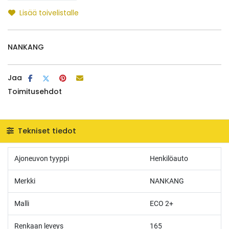
Lisää toivelistalle
NANKANG
Jaa
Toimitusehdot
Tekniset tiedot
Ajoneuvon tyyppi
Henkilöauto
Merkki
NANKANG
Malli
ECO 2+
Renkaan leveys
165