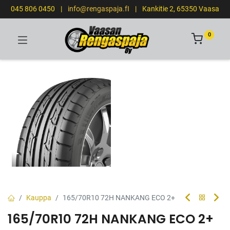
045 806 0450
|
info@rengaspaja.fI
|
Kankitie 2, 65350 Vaasa
0
Kauppa
165/70R10 72H NANKANG ECO 2+
165/70R10 72H NANKANG ECO 2+