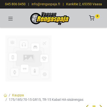
045 806 0450
|
info@rengaspaja.fI
|
Kankitie 2, 65350 Vaasa
0
Kauppa
175/185/70-15 GR15, TR-15 Kabat HA-sisärengas