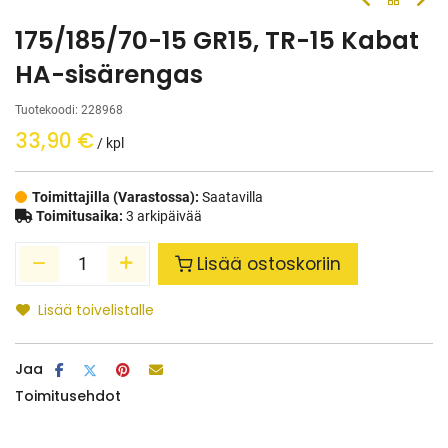
175/185/70-15 GR15, TR-15 Kabat
HA-sisärengas
Tuotekoodi:
228968
33,90
€
/ kpl
Toimittajilla (Varastossa):
Saatavilla
Toimitusaika:
3 arkipäivää
Lisää ostoskoriin
Lisää toivelistalle
Jaa
Toimitusehdot