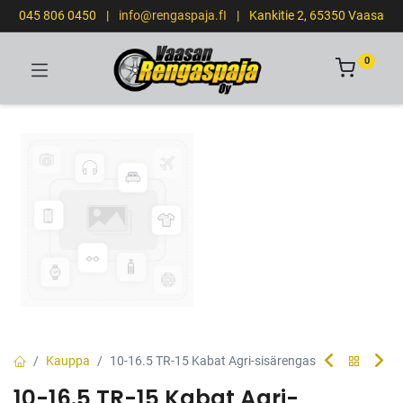
045 806 0450
|
info@rengaspaja.fI
|
Kankitie 2, 65350 Vaasa
0
Kauppa
10-16.5 TR-15 Kabat Agri-sisärengas
10-16.5 TR-15 Kabat Agri-