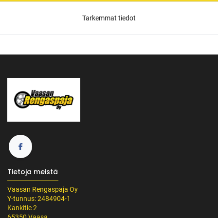
Tarkemmat tiedot
Tietoja meistä
Vaasan Rengaspaja Oy
Y-tunnus: 2484904-1
Kankitie 2
65350 Vaasa