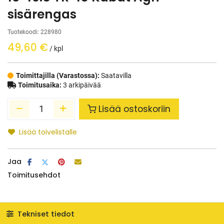
sisärengas
Tuotekoodi:
228980
49,60
€
/ kpl
Toimittajilla (Varastossa):
Saatavilla
Toimitusaika:
3 arkipäivää
Lisää ostoskoriin
Lisää toivelistalle
Jaa
Toimitusehdot
Tekniset tiedot