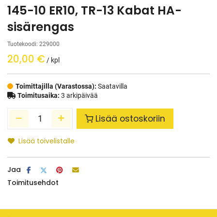
145-10 ER10, TR-13 Kabat HA-
sisärengas
Tuotekoodi:
229000
20,00
€
/ kpl
Toimittajilla (Varastossa):
Saatavilla
Toimitusaika:
3 arkipäivää
Lisää ostoskoriin
Lisää toivelistalle
Jaa
Toimitusehdot