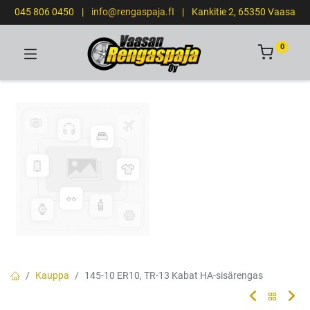
045 806 0450
|
info@rengaspaja.fI
|
Kankitie 2, 65350 Vaasa
0
Kauppa
145-10 ER10, TR-13 Kabat HA-sisärengas