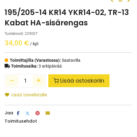
195/205-14 KR14 YKR14-02, TR-13
Kabat HA-sisärengas
Tuotekoodi:
229007
34,00
€
/ kpl
Toimittajilla (Varastossa):
Saatavilla
Toimitusaika:
3 arkipäivää
Lisää ostoskoriin
Lisää toivelistalle
Jaa
Toimitusehdot