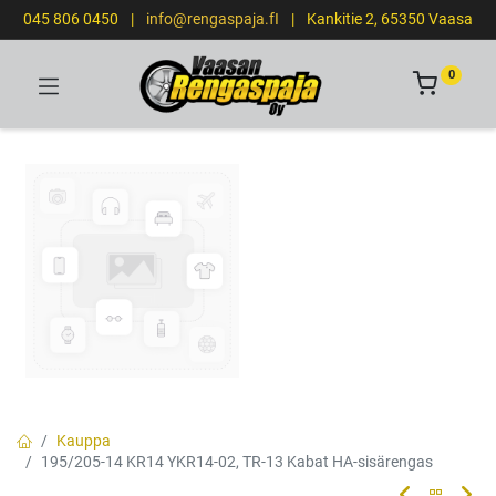
045 806 0450
|
info@rengaspaja.fI
|
Kankitie 2, 65350 Vaasa
0
Kauppa
195/205-14 KR14 YKR14-02, TR-13 Kabat HA-sisärengas