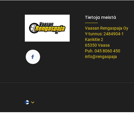
Tietoja meistä
Vaasan Rengaspaja Oy
Y-tunnus: 2484904-1
Kankitie 2
65350 Vaasa
Puh. 045 8060 450
info@rengaspaja
/* ---------------------------------------------------------- Vaasan Rengaspaja – typogr
url('https://fonts.googleapis.com/css2?family=Bebas+Neue&family=Inter:
Tummempi kulta (hover, korostukset) */ --vr-dark: #1F1F1F; /* Uusi melkein m
------------------ */ /* Leipäteksti ja perus-UI */ body, p, li, input, textarea