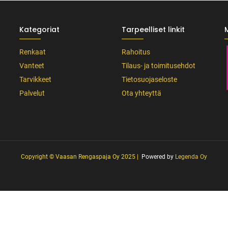
Kategoriat
Tarpeelliset linkit
Renkaat
Rahoitus
Vanteet
Tilaus- ja toimitusehdot
Tarvikkeet
Tietosuojaseloste
Palvelut
Ota yhteyttä
Copyright © Vaasan Rengaspaja Oy 2025 |
Powered by
Legenda Oy
afia + väriteema (Odoo CSS-injektio) ---------------------------------------------------
wght@400;500;600&display=swap'); /* Brändivärit muuttujina */ :root { -
usta */ --vr-gray: #CDCECF; /* Vaalea harmaa taustasävy */ --vr-white: #FFFFF
, button, select { font-family: 'Inter', -apple-system, BlinkMacSystemFont, "Sego