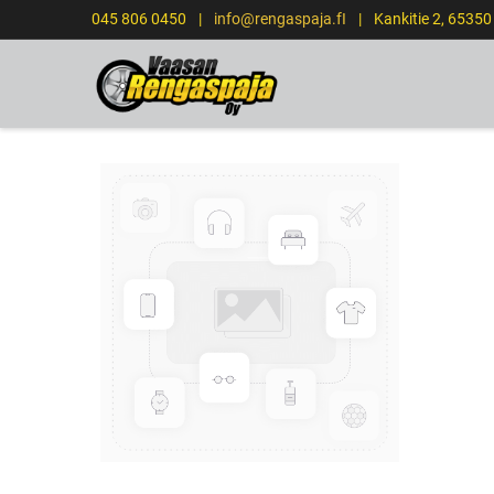
045 806 0450
|
info@rengaspaja.fI
|
Kankitie 2, 6535
ETUSIVU