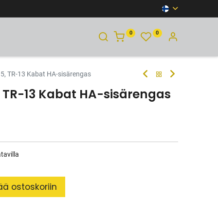
0
0
YHTEYSTIEDOT
5, TR-13 Kabat HA-sisärengas
, TR-13 Kabat HA-sisärengas
tavilla
ää ostoskoriin