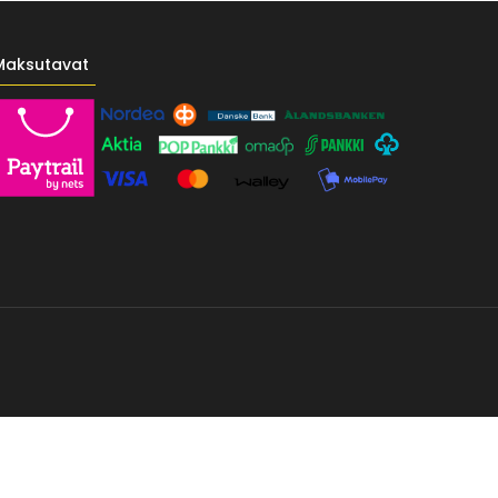
Maksutavat
------- */ /* Fontit Google Fontsista */ @import
-vr-yellow: #F4D521; /* Pääkeltainen */ --vr-gold: #BA9517; /*
F; /* Valkoinen */ } /* --------------------------- Perustypografia ---------
e UI", sans-serif; font-size: 16px; font-weight: 400; line-height: 1.55; color: