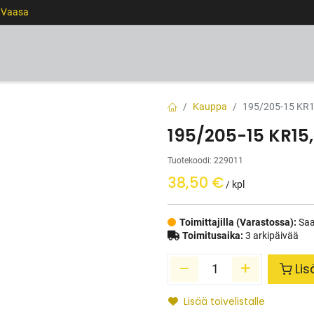
0 Vaasa
RENKAAT
VANTEET
PALVELUT
RAHOITUS
Kauppa
195/205-15 KR1
195/205-15 KR15
Tuotekoodi:
229011
38,50
€
/ kpl
Toimittajilla (Varastossa):
Saa
Toimitusaika:
3 arkipäivää
Lis
Lisää toivelistalle