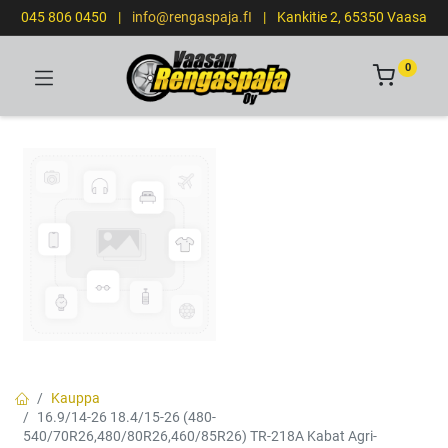
045 806 0450
|
info@rengaspaja.fI
|
Kankitie 2, 65350 Vaasa
0
Kauppa
16.9/14-26 18.4/15-26 (480-
540/70R26,480/80R26,460/85R26) TR-218A Kabat Agri-