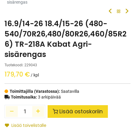
sisärengas
16.9/14-26 18.4/15-26 (480-
540/70R26,480/80R26,460/85R2
6) TR-218A Kabat Agri-
sisärengas
Tuotekoodi:
229043
179,70
€
/ kpl
Toimittajilla (Varastossa):
Saatavilla
Toimitusaika:
3 arkipäivää
Lisää ostoskoriin
Lisää toivelistalle