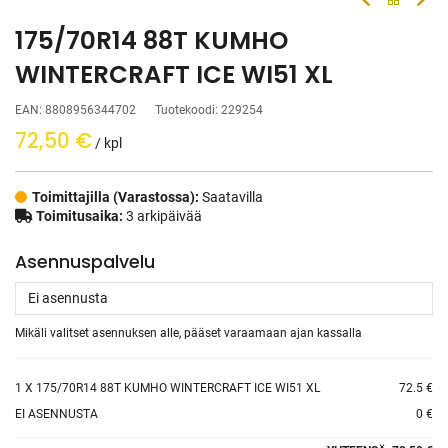
175/70R14 88T KUMHO
WINTERCRAFT ICE WI51 XL
EAN:
8808956344702
Tuotekoodi:
229254
72,50
€
/ kpl
Toimittajilla (Varastossa):
Saatavilla
Toimitusaika:
3 arkipäivää
Asennuspalvelu
Mikäli valitset asennuksen alle, pääset varaamaan ajan kassalla
1
X 175/70R14 88T KUMHO WINTERCRAFT ICE WI51 XL
72.5 €
EI ASENNUSTA
0 €