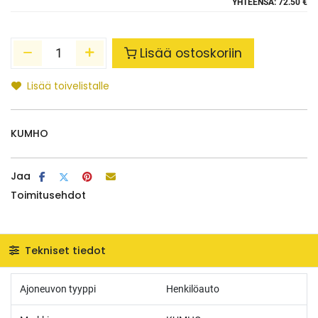
YHTEENSÄ:
72.50 €
Lisää ostoskoriin
Lisää toivelistalle
KUMHO
Jaa
Toimitusehdot
Tekniset tiedot
Ajoneuvon tyyppi
Henkilöauto