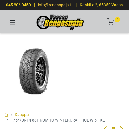
045 806 0450
|
info@rengaspaja.fI
|
Kankitie 2, 65350 Vaasa
0
Kauppa
175/70R14 88T KUMHO WINTERCRAFT ICE WI51 XL