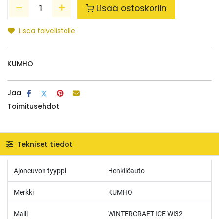
Lisää ostoskoriin
Lisää toivelistalle
KUMHO
Jaa
Toimitusehdot
Tekniset tiedot
Ajoneuvon tyyppi
Henkilöauto
Merkki
KUMHO
Malli
WINTERCRAFT ICE WI32