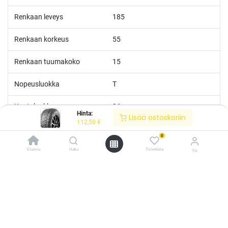
Renkaan leveys
185
Renkaan korkeus
55
Renkaan tuumakoko
15
Nopeusluokka
T
Kantoluokka
86
Hinta:
Lisää ostoskoriin
112,50
€
0
Etusivu
Haku
Toivelista
Tili
/* ---------------------------------------------------------- Vaasan Rengaspaja –
typografia + väriteema (Odoo CSS-injektio) ---------------------------------------------
------------- */ /* Fontit Google Fontsista */ @import
url('https://fonts.googleapis.com/css2?
family=Bebas+Neue&family=Inter:wght@400;500;600&display=swap');
/* Brändivärit muuttujina */ :root { --vr-yellow: #F4D521; /* Pääkeltainen
*/ --vr-gold: #BA9517; /* Tummempi kulta (hover, korostukset) */ --vr-