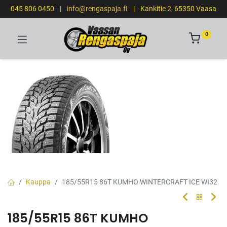
045 806 0450
|
info@rengaspaja.fI
|
Kankitie 2, 65350 Vaasa
0
Kauppa
185/55R15 86T KUMHO WINTERCRAFT ICE WI32
185/55R15 86T KUMHO