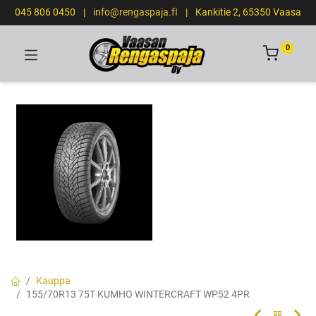
045 806 0450
|
info@rengaspaja.fI
|
Kankitie 2, 65350 Vaasa
0
Kauppa
155/70R13 75T KUMHO WINTERCRAFT WP52 4PR