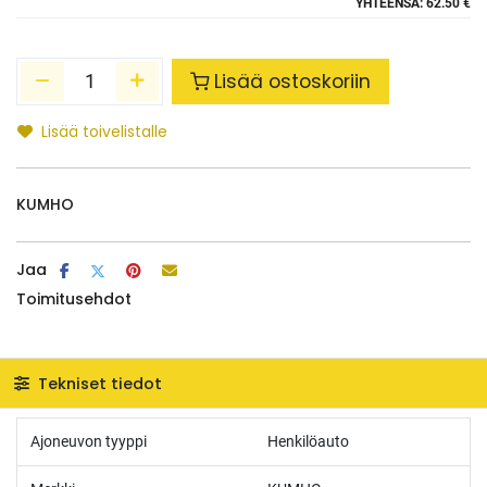
YHTEENSÄ:
62.50 €
Lisää ostoskoriin
Lisää toivelistalle
KUMHO
Jaa
Toimitusehdot
Tekniset tiedot
Ajoneuvon tyyppi
Henkilöauto