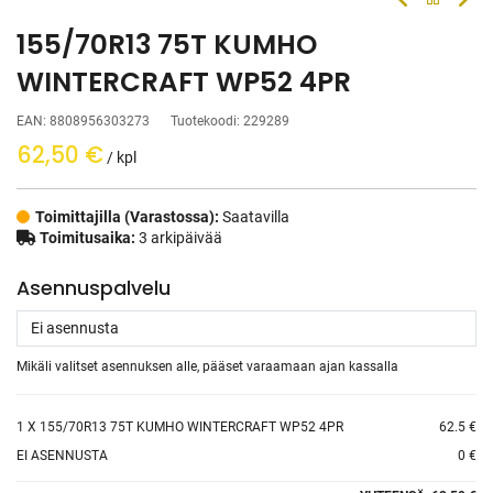
155/70R13 75T KUMHO
WINTERCRAFT WP52 4PR
EAN:
8808956303273
Tuotekoodi:
229289
62,50
€
/ kpl
Toimittajilla (Varastossa):
Saatavilla
Toimitusaika:
3 arkipäivää
Asennuspalvelu
Mikäli valitset asennuksen alle, pääset varaamaan ajan kassalla
1
X 155/70R13 75T KUMHO WINTERCRAFT WP52 4PR
62.5 €
EI ASENNUSTA
0 €