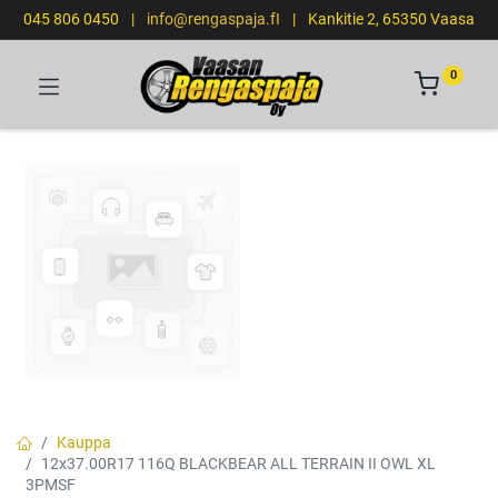
045 806 0450
|
info@rengaspaja.fI
|
Kankitie 2, 65350 Vaasa
0
Kauppa
12x37.00R17 116Q BLACKBEAR ALL TERRAIN II OWL XL
3PMSF