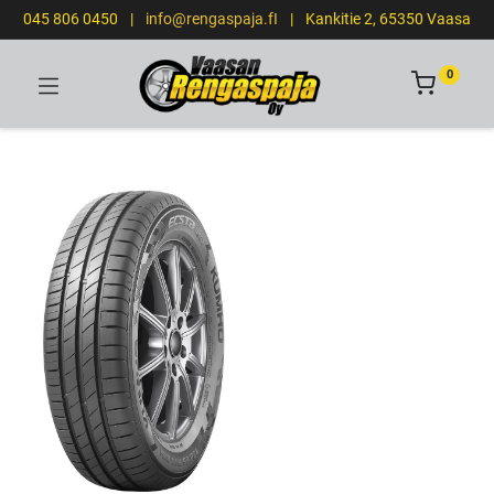
045 806 0450
|
info@rengaspaja.fI
|
Kankitie 2, 65350 Vaasa
0