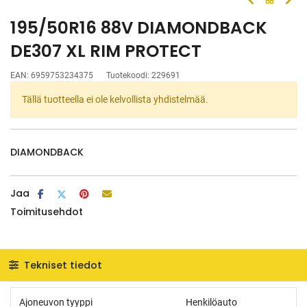
195/50R16 88V DIAMONDBACK
DE307 XL RIM PROTECT
EAN:
6959753234375
Tuotekoodi:
229691
Tällä tuotteella ei ole kelvollista yhdistelmää.
DIAMONDBACK
Jaa
Toimitusehdot
Tekniset tiedot
Ajoneuvon tyyppi
Henkilöauto