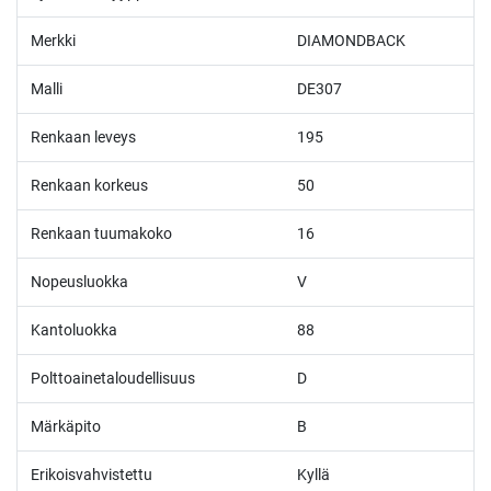
Merkki
DIAMONDBACK
Malli
DE307
Renkaan leveys
195
Renkaan korkeus
50
Renkaan tuumakoko
16
Nopeusluokka
V
Kantoluokka
88
Polttoainetaloudellisuus
D
Märkäpito
B
Erikoisvahvistettu
Kyllä