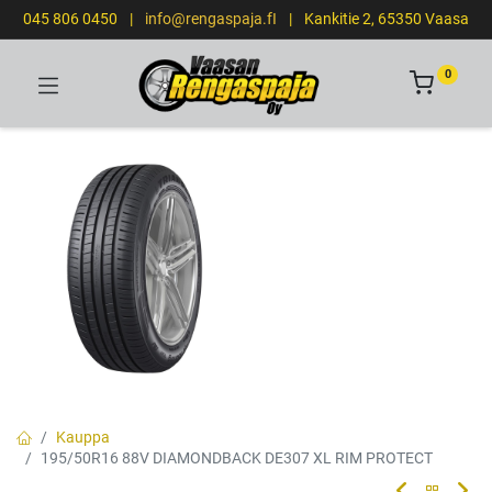
045 806 0450
|
info@rengaspaja.fI
|
Kankitie 2, 65350 Vaasa
0
Kauppa
195/50R16 88V DIAMONDBACK DE307 XL RIM PROTECT