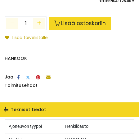
YHTEENSÄ:
125.00 €
Lisää ostoskoriin
Lisää toivelistalle
HANKOOK
Jaa
Toimitusehdot
Tekniset tiedot
Ajoneuvon tyyppi
Henkilöauto