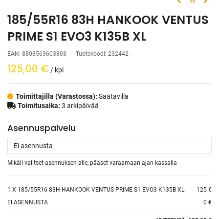
185/55R16 83H HANKOOK VENTUS
PRIME S1 EVO3 K135B XL
EAN:
8808563603803
Tuotekoodi:
232442
125,00
€
/ kpl
Toimittajilla (Varastossa):
Saatavilla
Toimitusaika:
3 arkipäivää
Asennuspalvelu
Mikäli valitset asennuksen alle, pääset varaamaan ajan kassalla
1
X 185/55R16 83H HANKOOK VENTUS PRIME S1 EVO3 K135B XL
125 €
EI ASENNUSTA
0 €