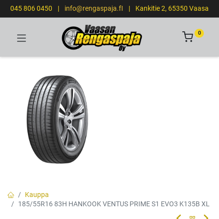
045 806 0450
|
info@rengaspaja.fI
|
Kankitie 2, 65350 Vaasa
0
Kauppa
185/55R16 83H HANKOOK VENTUS PRIME S1 EVO3 K135B XL