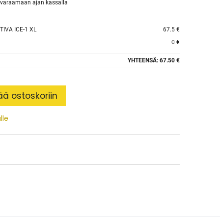
et varaamaan ajan kassalla
IVA ICE-1 XL
67.5 €
0 €
YHTEENSÄ:
67.50 €
ää ostoskoriin
lle