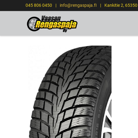
045 806 0450
|
info@rengaspaja.fI
|
Kankitie 2, 6535
ETUSIVU