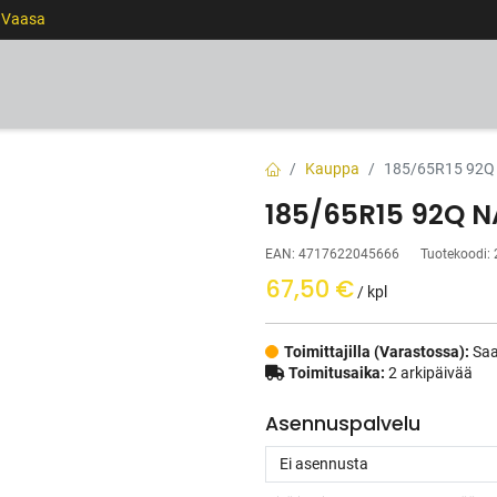
0 Vaasa
RENKAAT
VANTEET
PALVELUT
RAHOITUS
Kauppa
185/65R15 92Q
185/65R15 92Q N
EAN:
4717622045666
Tuotekoodi:
67,50
€
/ kpl
Toimittajilla (Varastossa):
Saa
Toimitusaika:
2 arkipäivää
Asennuspalvelu