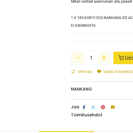
Mikäli valitset asennuksen alle, pääs
1
X 185/65R15 92Q NANKANG ICE ACT
EI ASENNUSTA
Lis
Vertaa
Lisää toivelista
NANKANG
Jaa
Toimitusehdot