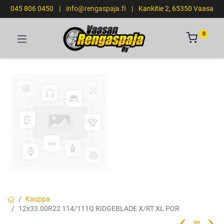
045 806 0450
|
info@rengaspaja.fI
|
Kankitie 2, 65350 Vaasa
0
Kauppa
12x33.00R22 114/111Q RIDGEBLADE X/RT XL POR