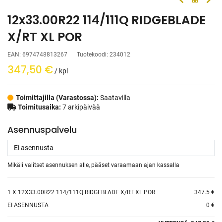
12x33.00R22 114/111Q RIDGEBLADE
X/RT XL POR
EAN:
6974748813267
Tuotekoodi:
234012
347,50
€
/ kpl
Toimittajilla (Varastossa):
Saatavilla
Toimitusaika:
7 arkipäivää
Asennuspalvelu
Mikäli valitset asennuksen alle, pääset varaamaan ajan kassalla
1
X 12X33.00R22 114/111Q RIDGEBLADE X/RT XL POR
347.5 €
EI ASENNUSTA
0 €