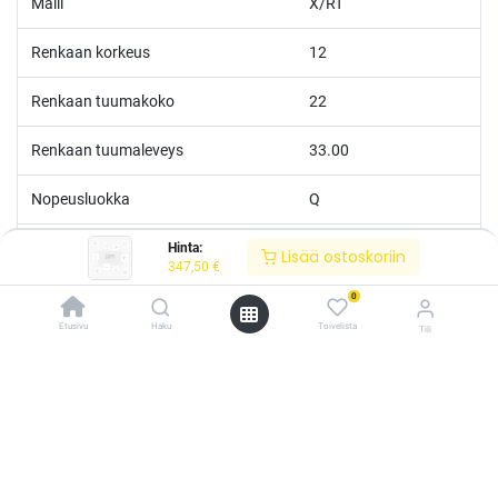
Malli
X/RT
Renkaan korkeus
12
Renkaan tuumakoko
22
Renkaan tuumaleveys
33.00
Nopeusluokka
Q
Kantoluokka
114/111
Hinta:
Lisää ostoskoriin
347,50
€
Runflat
Kyllä
0
Etusivu
Haku
Toivelista
Tili
Erikoisvahvistettu
Kyllä
/* ---------------------------------------------------------- Vaasan Rengaspaja –
typografia + väriteema (Odoo CSS-injektio) ---------------------------------------------
------------- */ /* Fontit Google Fontsista */ @import
url('https://fonts.googleapis.com/css2?
family=Bebas+Neue&family=Inter:wght@400;500;600&display=swap');
/* Brändivärit muuttujina */ :root { --vr-yellow: #F4D521; /* Pääkeltainen
*/ --vr-gold: #BA9517; /* Tummempi kulta (hover, korostukset) */ --vr-