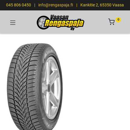
045 806 0450
|
info@rengaspaja.fI
|
Kankitie 2, 65350 Vaasa
0