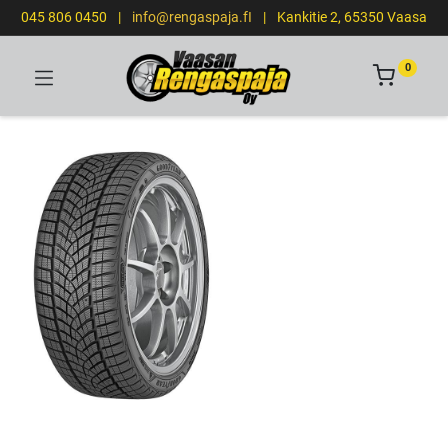
045 806 0450
|
info@rengaspaja.fI
|
Kankitie 2, 65350 Vaasa
0