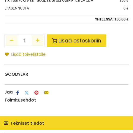
1
X 155/70R19 88T GOODYEAR ULTRAGRIP ICE 2+ XL +
150 €
EI ASENNUSTA
0 €
YHTEENSÄ:
150.00 €
Lisää ostoskoriin
Lisää toivelistalle
GOODYEAR
Jaa
Toimitusehdot
Tekniset tiedot